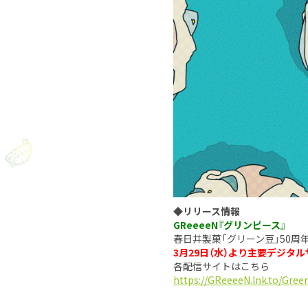
◆リリース情報
GReeeeN『グリンピース』
春日井製菓「グリーン豆」50周
3月29日（水）より主要デジタ
各配信サイトはこちら
https://GReeeeN.lnk.to/Gree