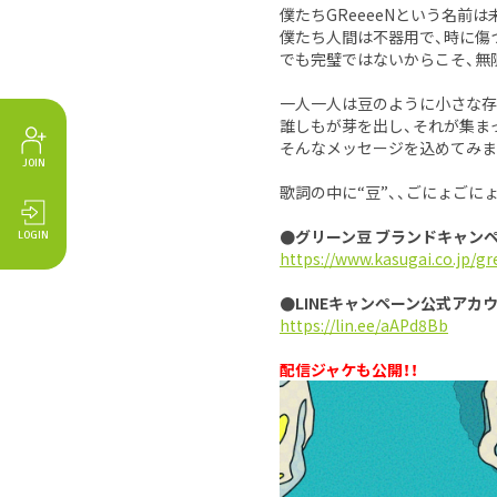
僕たちGReeeeNという名前
僕たち人間は不器用で、時に傷
でも完璧ではないからこそ、無
一人一人は豆のように小さな存
誰しもが芽を出し、それが集ま
そんなメッセージを込めてみま
JOIN
歌詞の中に“豆”、、ごにょごにょ
●グリーン豆 ブランドキャン
LOGIN
https://www.kasugai.co.jp/
●LINEキャンペーン公式アカ
https://lin.ee/aAPd8Bb
配信ジャケも公開！！