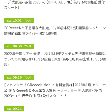
ーデ 大脱走•破•急 2023〜」【OFFICIAL LINE】 先行予約（抽選）受付
スタート！
10.02
TOUR
2022.
「GReeeeNと不思議な大脱走」11/10@中野公演 開演前スクリーン
放映動画出演ライバー決定戦開催！
09.30
TOUR
2022.
2022年全国ツアー 会場におけるLIVEアイテム先行販売開始時間に
ついてのお知らせ（10/1@広島 10/2@鳥取 10/10@宮城 10/30@群
馬）
09.26
TOUR
2022.
【ファンクラブ GReeeeN Mobile 有料会員様】2023年1月 アリーナ
公演「GReeeeNと不思議な大集合 〜リーナルーデ 大脱走•破•急
2023〜」 先行予約（抽選）受付スタート！！
09.21
2022.